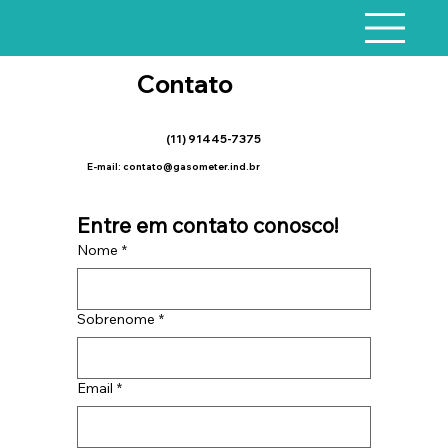
Contato
(11) 91445-7375
E-mail:
contato@gasometer.ind.br
Entre em contato conosco!
Nome
*
Sobrenome
*
Email
*