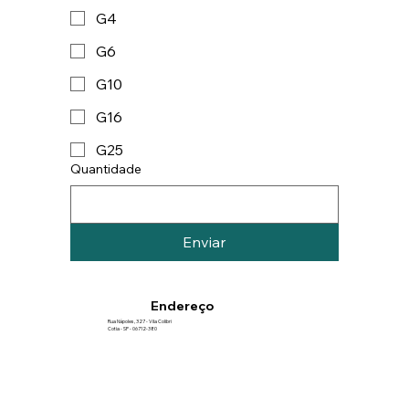
G4
G6
G10
G16
G25
Quantidade
Enviar
Endereço
Rua Nápoles, 327 - Vila Colibri
Cotia - SP - 06712-380