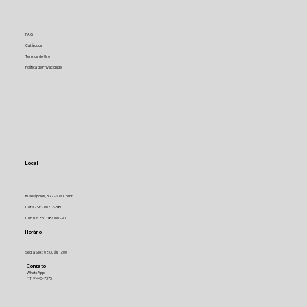
FAQ
Catálogos
Termos de Uso
Política de Privacidade
Local
Rua Nápoles, 327 - Vila Colibri
Cotia - SP - 06712-380
CNPJ 06.861.118/0001-90
Horário
Seg. a Sex.: 08:00 às 17:00
Contato
WhatsApp:
(11) 91445-7375